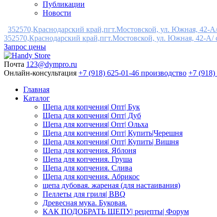
Публикации
Новости
352570,Краснодарский край,пгт.Мостовской, ул. Южная, 42-А/ с
352570,Краснодарский край,пгт.Мостовской, ул. Южная, 42-А/ ск
Запрос цены
Почта
123@dympro.ru
Онлайн-консультация
+7 (918) 625-01-46 производство
+7 (918)
Главная
Каталог
Щепа для копчения| Опт| Бук
Щепа для копчения| Опт| Дуб
Щепа для копчения| Опт| Ольха
Щепа для копчения| Опт| Купить|Черешня
Щепа для копчения| Опт| Купить| Вишня
Щепа для копчения. Яблоня
Щепа для копчения. Груша
Щепа для копчения. Слива
Щепа для копчения. Абрикос
щепа дубовая. жареная (для настаивания)
Пеллеты для гриля| BBQ
Древесная мука. Буковая.
КАК ПОДОБРАТЬ ЩЕПУ| рецепты| Форум