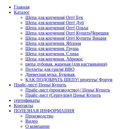
Главная
Каталог
Щепа для копчения| Опт| Бук
Щепа для копчения| Опт| Дуб
Щепа для копчения| Опт| Ольха
Щепа для копчения| Опт| Купить|Черешня
Щепа для копчения| Опт| Купить| Вишня
Щепа для копчения. Яблоня
Щепа для копчения. Груша
Щепа для копчения. Слива
Щепа для копчения. Абрикос
щепа дубовая. жареная (для настаивания)
Пеллеты для гриля| BBQ
Древесная мука. Буковая.
КАК ПОДОБРАТЬ ЩЕПУ| рецепты| Форум
Прайс-лист| Цены| Купить
Прайс-лист (производство) | Цены| Купить
Прайс-лист (Серпухов)| Цены| Купить
сертификаты
Контакты
ПОЛЕЗНАЯ ИНФОРМАЦИЯ
Производство
Видео
О компании