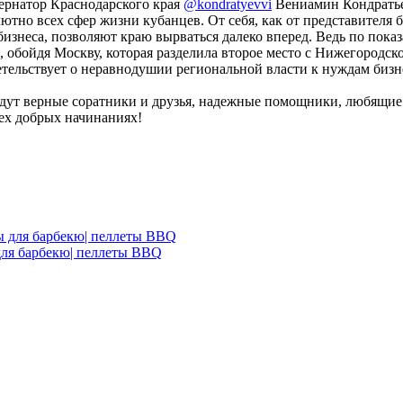
бернатор Краснодарского края
@kondratyevvi
Вениамин Кондратье
тно всех сфер жизни кубанцев. От себя, как от представителя б
бизнеса, позволяют краю вырваться далеко вперед. Ведь по пока
 обойдя Москву, которая разделила второе место с Нижегородско
тельствует о неравнодушии региональной власти к нуждам бизне
дут верные соратники и друзья, надежные помощники, любящие 
сех добрых начинаниях!
 для барбекю| пеллеты BBQ