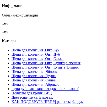
Информация
Онлайн-консультация
Тел:
+7 (918) 625-01-46 производство
Тел:
+7 (918) 043-46-26 Max / VK-messenger только для перепис
Каталог
Щепа для копчения| Опт| Бук
Щепа для копчения| Опт| Дуб
Щепа для копчения| Опт| Ольха
Щепа для копчения| Опт| Купить|Черешня
Щепа для копчения| Опт| Купить| Вишня
Щепа для копчения. Яблоня
Щепа для копчения. Груша
Щепа для копчения. Слива
Щепа для копчения. Абрикос
щепа дубовая. жареная (для настаивания)
Пеллеты для гриля| BBQ
Древесная мука. Буковая.
КАК ПОДОБРАТЬ ЩЕПУ| рецепты| Форум