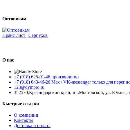
Оптовикам
Прайс-лист | Серпухов
О нас
+7 (918) 625-01-46 производство
+7 (918) 043-46-26 Max / VK-messenger только для перепи
123@dympro.ru
352570,Краснодарский край,пгт.Мостовской, ул. Южная, 42
Быстрые ссылки
О компании
Контакты
Доставка и оплата