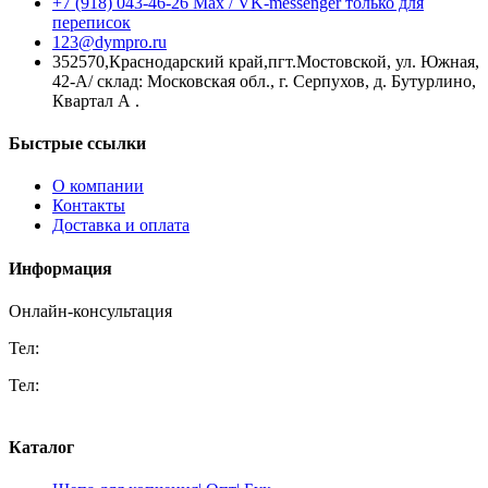
+7 (918) 043-46-26 Max / VK-messenger только для
переписок
123@dympro.ru
352570,Краснодарский край,пгт.Мостовской, ул. Южная,
42-А/ склад: Московская обл., г. Серпухов, д. Бутурлино,
Квартал А .
Быстрые ссылки
О компании
Контакты
Доставка и оплата
Информация
Онлайн-консультация
Тел:
+7 (918) 625-01-46 производство
Тел:
+7 (918) 043-46-26 Max / VK-messenger только для
переписок
Каталог