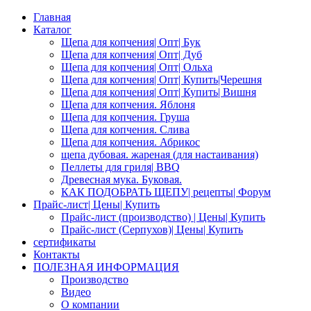
Главная
Каталог
Щепа для копчения| Опт| Бук
Щепа для копчения| Опт| Дуб
Щепа для копчения| Опт| Ольха
Щепа для копчения| Опт| Купить|Черешня
Щепа для копчения| Опт| Купить| Вишня
Щепа для копчения. Яблоня
Щепа для копчения. Груша
Щепа для копчения. Слива
Щепа для копчения. Абрикос
щепа дубовая. жареная (для настаивания)
Пеллеты для гриля| BBQ
Древесная мука. Буковая.
КАК ПОДОБРАТЬ ЩЕПУ| рецепты| Форум
Прайс-лист| Цены| Купить
Прайс-лист (производство) | Цены| Купить
Прайс-лист (Серпухов)| Цены| Купить
сертификаты
Контакты
ПОЛЕЗНАЯ ИНФОРМАЦИЯ
Производство
Видео
О компании