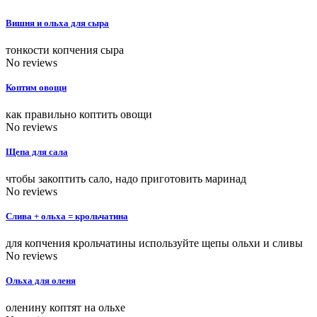
Вишня и ольха для сыра
тонкости копчения сыра
No reviews
Коптим овощи
как правильно коптить овощи
No reviews
Щепа для сала
чтобы закоптить сало, надо приготовить маринад
No reviews
Слива + ольха = крольчатина
для копчения крольчатины используйте щепы ольхи и сливы
No reviews
Ольха для оленя
оленину коптят на ольхе