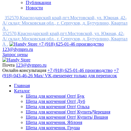
Публикации
Новости
352570,Краснодарский край,пгт.Мостовской, ул. Южная, 42-
А/ склад: Московская обл., г. Серпухов, д. Бутурлино, Квартал
А .
352570,Краснодарский край,пгт.Мостовской, ул. Южная, 42-
А/ склад: Московская обл., г. Серпухов, д. Бутурлино, Квартал
А .
+7 (918) 625-01-46 производство
123@dympro.ru
Запрос цены
Почта
123@dympro.ru
Онлайн-консультация
+7 (918) 625-01-46 производство
+7
(918) 043-46-26 Max/ VK-messenger только для переписок
Главная
Каталог
Щепа для копчения| Опт| Бук
Щепа для копчения| Опт| Дуб
Щепа для копчения| Опт| Ольха
Щепа для копчения| Опт| Купить|Черешня
Щепа для копчения| Опт| Купить| Вишня
Щепа для копчения. Яблоня
Щепа для копчения. Груша