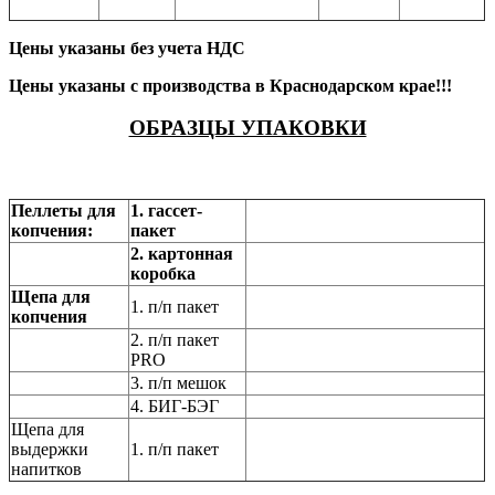
Цены указаны без учета НДС
Цены указаны с производства в Краснодарском крае!!!
ОБРАЗЦЫ УПАКОВКИ
Пеллеты для
1. гассет-
копчения:
пакет
2. картонная
коробка
Щепа для
1. п/п пакет
копчения
2. п/п пакет
PRO
3. п/п мешок
4. БИГ-БЭГ
Щепа для
выдержки
1. п/п пакет
напитков