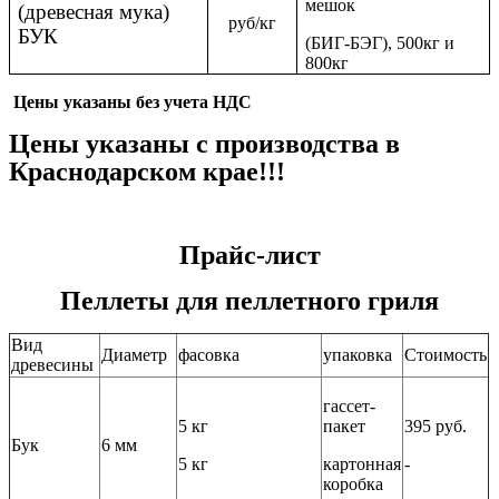
мешок
(древесная мука)
руб/кг
БУК
(БИГ-БЭГ), 500кг и
800кг
Цены указаны без учета НДС
Цены указаны с производства в
Краснодарском крае!!!
Прайс-лист
Пеллеты для пеллетного гриля
Вид
Диаметр
фасовка
упаковка
Стоимость
древесины
гассет-
5 кг
пакет
395 руб.
Бук
6 мм
5 кг
картонная
-
коробка