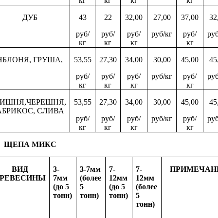
кг
кг
кг
кг
ДУБ
43
22
32,00
27,00
37,00
32
руб/
руб/
руб/
руб/кг
руб/
руб
кг
кг
кг
кг
ЯБЛОНЯ, ГРУША,
53,55
27,30
34,00
30,00
45,00
45
руб/
руб/
руб/
руб/кг
руб/
руб
кг
кг
кг
кг
ИШНЯ,ЧЕРЕШНЯ,
53,55
27,30
34,00
30,00
45,00
45
АБРИКОС, СЛИВА
руб/
руб/
руб/
руб/кг
руб/
руб
кг
кг
кг
кг
ЩЕПА МИКС
ВИД
3-
3-7мм
7-
7-
ПРИМЕЧАН
РЕВЕСИНЫ
7мм
(более
12мм
12мм
(до 5
5
(до 5
(более
тонн)
тонн)
тонн)
5
тонн)