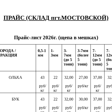
ПРАЙС (СКЛАД пгт.МОСТОВСКОЙ)
Прайс-лист
2026г. (щепа в мешках)
ОРОДА /
0,5-1
1-
3-
3-7мм
7-
7-
РАКЦИЯ
мм
3мм
7мм
(более
12мм
12
(до 5
5
(до 5
(бо
тонн)
тонн)
тонн)
5
то
ОЛЬХА
43
22
32,00
27,00
37,00
32
руб/
руб/
руб/
руб/кг
руб/
руб
кг
кг
кг
кг
БУК
43
22
32,00
30,00
37,00
32
руб/
руб/
руб/
руб/кг
руб/
руб