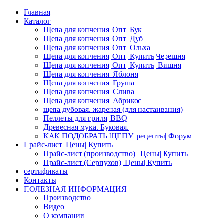
Главная
Каталог
Щепа для копчения| Опт| Бук
Щепа для копчения| Опт| Дуб
Щепа для копчения| Опт| Ольха
Щепа для копчения| Опт| Купить|Черешня
Щепа для копчения| Опт| Купить| Вишня
Щепа для копчения. Яблоня
Щепа для копчения. Груша
Щепа для копчения. Слива
Щепа для копчения. Абрикос
щепа дубовая. жареная (для настаивания)
Пеллеты для гриля| BBQ
Древесная мука. Буковая.
КАК ПОДОБРАТЬ ЩЕПУ| рецепты| Форум
Прайс-лист| Цены| Купить
Прайс-лист (производство) | Цены| Купить
Прайс-лист (Серпухов)| Цены| Купить
сертификаты
Контакты
ПОЛЕЗНАЯ ИНФОРМАЦИЯ
Производство
Видео
О компании