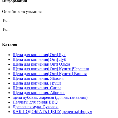
Информация
Онлайн-консультация
Тел:
+7 (918) 625-01-46 производство
Тел:
+7 (918) 043-46-26 Max / VK-messenger только для
переписок
Каталог
Щепа для копчения| Опт| Бук
Щепа для копчения| Опт| Дуб
Щепа для копчения| Опт| Ольха
Щепа для копчения| Опт| Купить|Черешня
Щепа для копчения| Опт| Купить| Вишня
Щепа для копчения. Яблоня
Щепа для копчения. Груша
Щепа для копчения. Слива
Щепа для копчения. Абрикос
щепа дубовая. жареная (для настаивания)
Пеллеты для гриля| BBQ
Древесная мука. Буковая.
КАК ПОДОБРАТЬ ЩЕПУ| рецепты| Форум