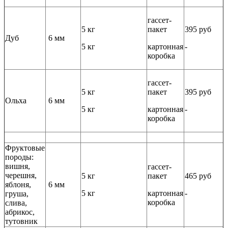
гассет-
5 кг
пакет
395 руб
Дуб
6 мм
5 кг
картонная
-
коробка
гассет-
5 кг
пакет
395 руб
Ольха
6 мм
5 кг
картонная
-
коробка
Фруктовые
породы:
вишня,
гассет-
черешня,
5 кг
пакет
465 руб
яблоня,
6 мм
5 кг
картонная
-
груша,
коробка
слива,
абрикос,
тутовник