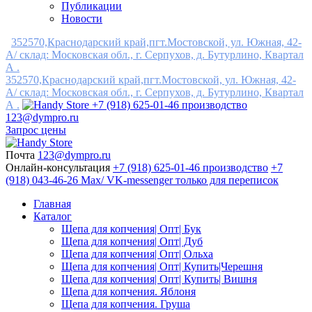
Публикации
Новости
352570,Краснодарский край,пгт.Мостовской, ул. Южная, 42-
А/ склад: Московская обл., г. Серпухов, д. Бутурлино, Квартал
А .
352570,Краснодарский край,пгт.Мостовской, ул. Южная, 42-
А/ склад: Московская обл., г. Серпухов, д. Бутурлино, Квартал
А .
+7 (918) 625-01-46 производство
123@dympro.ru
Запрос цены
Почта
123@dympro.ru
Онлайн-консультация
+7 (918) 625-01-46 производство
+7
(918) 043-46-26 Max/ VK-messenger только для переписок
Главная
Каталог
Щепа для копчения| Опт| Бук
Щепа для копчения| Опт| Дуб
Щепа для копчения| Опт| Ольха
Щепа для копчения| Опт| Купить|Черешня
Щепа для копчения| Опт| Купить| Вишня
Щепа для копчения. Яблоня
Щепа для копчения. Груша